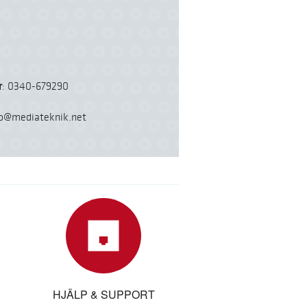
r
: 0340-679290
fo@mediateknik.net
HJÄLP & SUPPORT