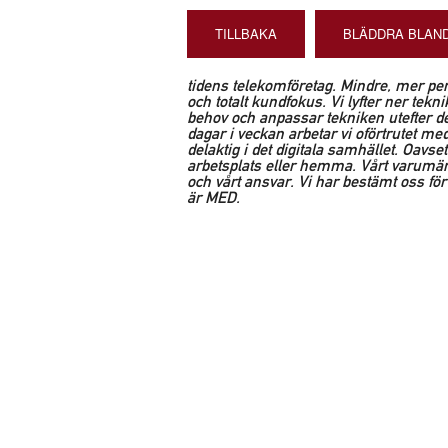
TILLBAKA
BLÄDDRA BLAND
tidens telekomföretag. Mindre, mer perso
och totalt kundfokus. Vi lyfter ner tek
behov och anpassar tekniken utefter d
dagar i veckan arbetar vi oförtrutet m
delaktig i det digitala samhället. Oavs
arbetsplats eller hemma. Vårt varumärk
och vårt ansvar. Vi har bestämt oss fö
är MED.