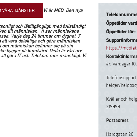
 VÅRA TJÄNSTER
Vi är MED. Den nya
Telefonnumme
Öppettider var
nligt och lättillgängligt, med fullständigt
niken till människan. Vi ser människans
Öppettider lör-
essa. Varje dag 24 timmar om dygnet, 7
Supportinforma
ed att vara delaktiga och göra människan
ett om människan befinner sig på sin
https://mediat
e bygger på kundvård. Detta är vårt arv
r att göra IT och Telekom mer mänskligt. Vi
Kontaktinforma
är: Vardagar 10
Telefonsupport
helger/helgdag
Kvällar och hel
219999
Postadress
:
Härdgatan 20