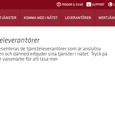
FRÅGOR & SVAR
SUPPORT
TJÄNSTER
KOMMA MED I NÄTET
LEVERANTÖRER
MERTJÄN
eleverantörer
senteras de tjänsteleverantörer som är anslutna
len och därmed erbjuder sina tjänster i nätet. Tryck på
e varumärke för att läsa mer.