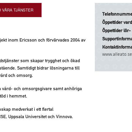
 VÅRA TJÄNSTER
Telefonnumme
Öppettider var
Öppettider lör-
Supportinforma
ojekt inom Ericsson och förvärvades 2004 av
Kontaktinforma
www.alleato.s
ärdstjänster som skapar trygghet och ökad
stående. Samtidigt bidrar lösningarna till
 vård och omsorg.
a vård- och omsorgsgivare samt anhöriga
stöd i hemmet.
skap medverkat i ett flertal
SE, Uppsala Universitet och Vinnova.