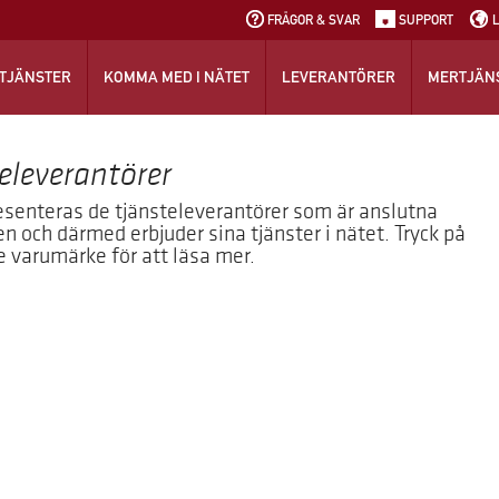
FRÅGOR & SVAR
SUPPORT
TJÄNSTER
KOMMA MED I NÄTET
LEVERANTÖRER
MERTJÄN
eleverantörer
senteras de tjänsteleverantörer som är anslutna
len och därmed erbjuder sina tjänster i nätet. Tryck på
e varumärke för att läsa mer.