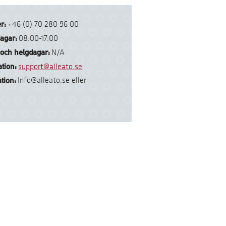
r:
+46 (0) 70 280 96 00
dagar:
08:00-17:00
 och helgdagar:
N/A
tion:
support@alleato.se
tion:
Info@alleato.se eller
e