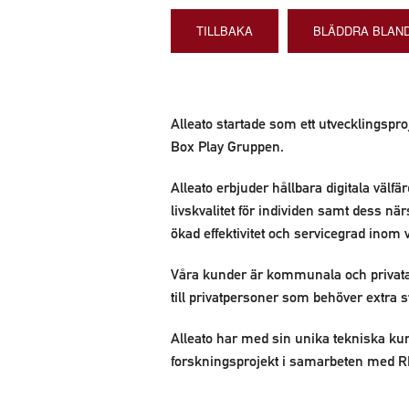
TILLBAKA
BLÄDDRA BLAND
Alleato startade som ett utvecklingspr
Box Play Gruppen.
Alleato erbjuder hållbara digitala välf
livskvalitet för individen samt dess när
ökad effektivitet och servicegrad inom
Våra kunder är kommunala och privat
till privatpersoner som behöver extra 
Alleato har med sin unika tekniska kun
forskningsprojekt i samarbeten med RI