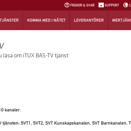
FRÅGOR & SVAR
SUPPORT
TJÄNSTER
KOMMA MED I NÄTET
LEVERANTÖRER
MERTJÄN
V
u läsa om iTUX BAS-TV tjänst
10 kanaler.
V tjänsten: SVT1, SVT2, SVT Kunskapskanalen, SVT Barnkanalen, T